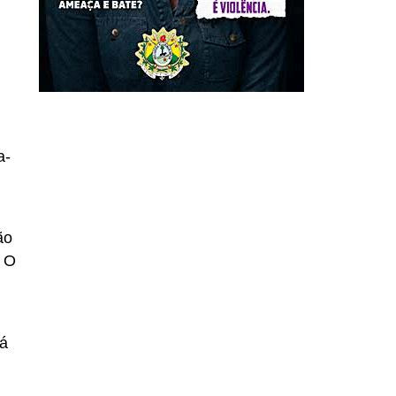
a-
ão
. O
Já