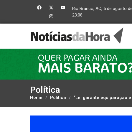
Rio Branco, AC, 5 de agosto d
23:08
Política
Home
/
Política
/
“Lei garante equiparação e