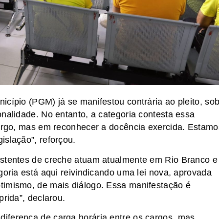
icípio (PGM) já se manifestou contrária ao pleito, sob
onalidade. No entanto, a categoria contesta essa
cargo, mas em reconhecer a docência exercida. Estamo
islação”, reforçou.
istentes de creche atuam atualmente em Rio Branco e
goria está aqui reivindicando uma lei nova, aprovada
timismo, de mais diálogo. Essa manifestação é
prida”, declarou.
iferença de carga horária entre os cargos, mas