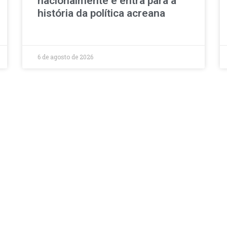
nacionalmente e entra para a
história da política acreana
6 de agosto de 2026