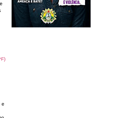
ue
s
PF)
 e
no