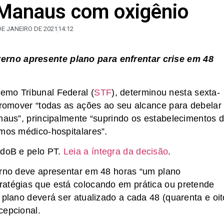
 Manaus com oxigênio
DE JANEIRO DE 2021
14:12
rno apresente plano para enfrentar crise em 48
emo Tribunal Federal (
STF
), determinou nesta sexta-
 promover “todas as ações ao seu alcance para debelar
anaus”, principalmente “suprindo os estabelecimentos 
umos médico-hospitalares”.
CdoB e pelo PT.
Leia a íntegra da decisão
.
erno deve apresentar em 48 horas “um plano
ratégias que está colocando em prática ou pretende
 plano deverá ser atualizado a cada 48 (quarenta e oit
cepcional.