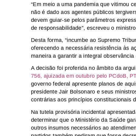
“Em meio a uma pandemia que vitimou ce
não é dado aos agentes públicos tergiver
devem guiar-se pelos parâmetros expresso
de responsabilidade”, escreveu o ministro
Desta forma, “incumbe ao Supremo Tribuna
oferecendo a necessária resistência às 
maneira a garantir a integral observância 
A decisão foi proferida no âmbito da ar
756, ajuizada em outubro pelo PCdoB, P
governo federal apresente planos de aqui
presidente Jair Bolsonaro e seus minist
contrárias aos princípios constitucionais d
Na tutela provisória incidental apresent
determinar que o Ministério da Saúde gar
outros insumos necessários ao atendimen
partidos também pediram que fosse decr