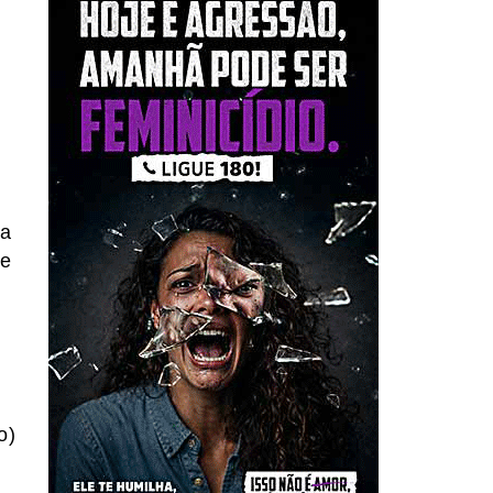
 a
de
o)