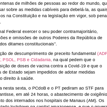
ntenas de milhões de pessoas ao redor do mundo, q
sar sobre as medidas cabíveis para debelá-la, as quai
s na Constituição e na legislação em vigor, sob pena
.
l Federal exercer o seu poder contramajoritário,
ações e omissões de outros Poderes da República de
dos ditames constitucionais”.
guição de descumprimento de preceito fundamental
(AD
T, PSOL, PSB e Cidadania,
na qual pedem que o
sição de doses de vacina contra a Covid-19 e que o
ros de Estado sejam impedidos de adotar medidas
o direito à saúde.
ada nesta sexta, o PCdoB e o PT pediram ao STF para
antisse, em até 24 horas, o abastecimento de oxigênio
to dos internados nos hospitais de Manaus (AM). Os
etado lockdown na capital amazonense, e que o gover