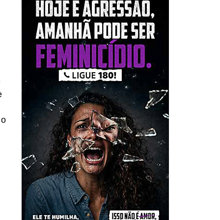
e
e
lo