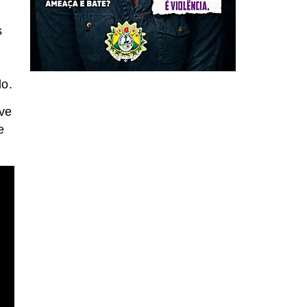
s
lo.
ive
e