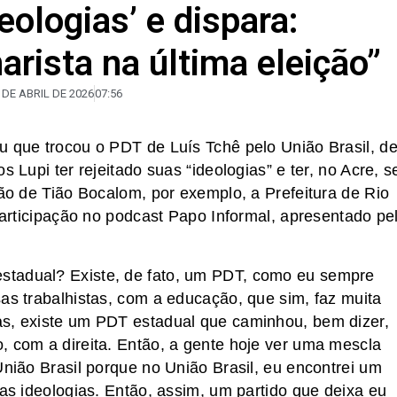
eologias’ e dispara:
rista na última eleição”
 DE ABRIL DE 2026
07:56
u que trocou o PDT de Luís Tchê pelo União Brasil, d
s Lupi ter rejeitado suas “ideologias” e ter, no Acre, s
ção de Tião Bocalom, por exemplo, a Prefeitura de Rio
 participação no podcast Papo Informal, apresentado pe
stadual? Existe, de fato, um PDT, como eu sempre
sas trabalhistas, com a educação, que sim, faz muita
as, existe um PDT estadual que caminhou, bem dizer,
, com a direita. Então, a gente hoje ver uma mescla
União Brasil porque no União Brasil, eu encontrei um
has ideologias. Então, assim, um partido que deixa eu