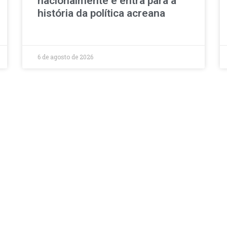
nacionalmente e entra para a
história da política acreana
6 de agosto de 2026