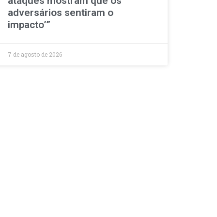
ataques mostram que os
adversários sentiram o
impacto’”
7 de agosto de 2026