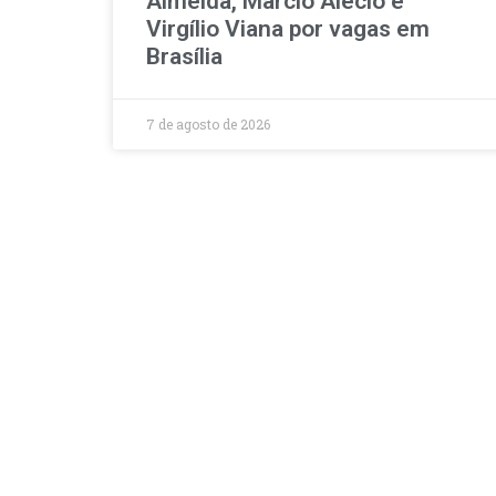
Almeida, Marcio Alécio e
Virgílio Viana por vagas em
Brasília
7 de agosto de 2026