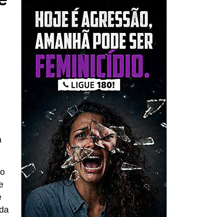
a
ão
e
e
 da