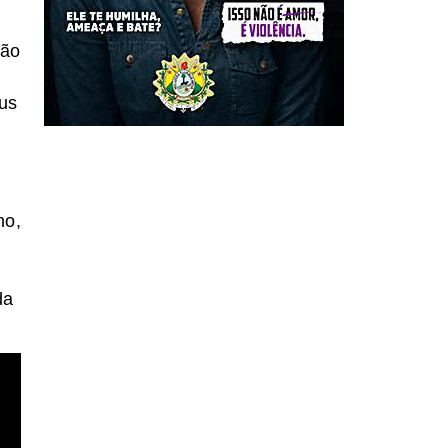
não
us
,
ho,
da