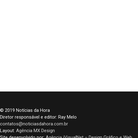
© 2019 Notícias da Hora
Diretor responsável e editor: Ray Melo
contatos@noticiasdahora.com.br
Layout:
Agência MX Design
Site desenvolvido por:
Agência iVisualNet – Design Gráfico e Web