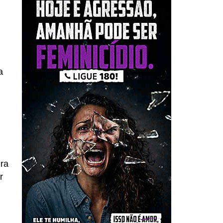
a
s
ra
r