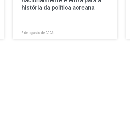
nacionalmente e entra para a
história da política acreana
6 de agosto de 2026