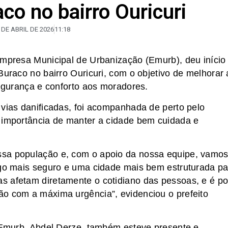
co no bairro Ouricuri
 DE ABRIL DE 2026
11:18
Empresa Municipal de Urbanização (Emurb), deu início
Buraco no bairro Ouricuri, com o objetivo de melhorar 
segurança e conforto aos moradores.
 vias danificadas, foi acompanhada de perto pelo
a importância de manter a cidade bem cuidada e
ssa população e, com o apoio da nossa equipe, vamo
ego mais seguro e uma cidade mais bem estruturada pa
s afetam diretamente o cotidiano das pessoas, e é po
ão com a máxima urgência”, evidenciou o prefeito
a Emurb, Abdel Derze, também esteve presente e