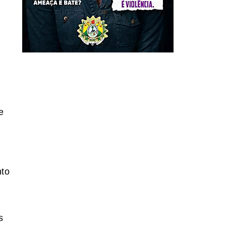
e
nto
s