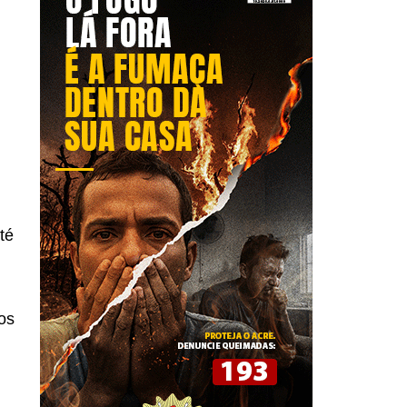
té
os
s