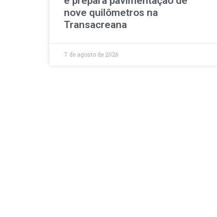
e prepara pavimentação de
nove quilômetros na
Transacreana
7 de agosto de 2026