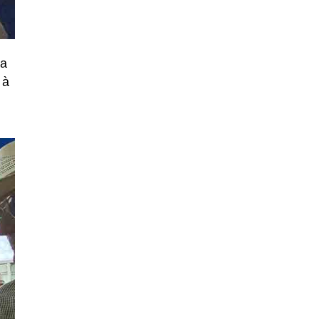
da
 à