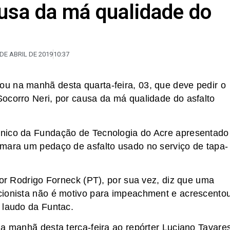
ausa da má qualidade do
 DE ABRIL DE 2019
10:37
u na manhã desta quarta-feira, 03, que deve pedir o
ocorro Neri, por causa da má qualidade do asfalto
cnico da Fundação de Tecnologia do Acre apresentado
âmara um pedaço de asfalto usado no serviço de tapa-
dor Rodrigo Forneck (PT), por sua vez, diz que uma
cionista não é motivo para impeachment e acrescento
 laudo da Funtac.
na manhã desta terça-feira ao repórter Luciano Tavare