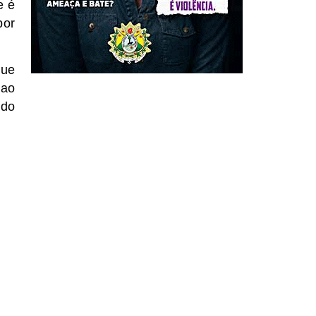
e é
por
que
 ao
 do