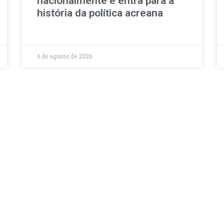
nacionalmente e entra para a
história da política acreana
6 de agosto de 2026