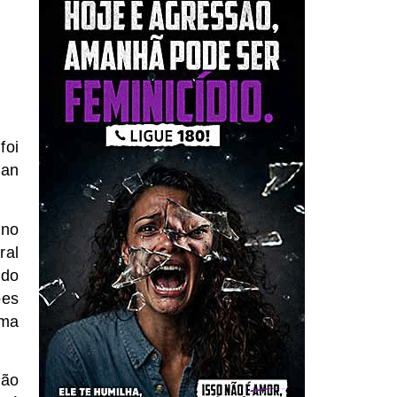
foi
lan
 no
ral
ndo
ões
uma
não