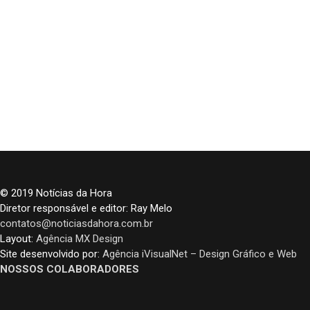
© 2019 Notícias da Hora
Diretor responsável e editor: Ray Melo
contatos@noticiasdahora.com.br
Layout:
Agência MX Design
Site desenvolvido por:
Agência iVisualNet – Design Gráfico e Web
NOSSOS COLABORADORES