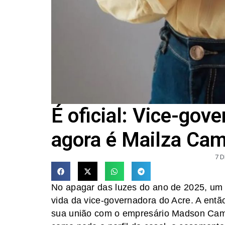
É oficial: Vice-gov
agora é Mailza Cam
7 D
No apagar das luzes do ano de 2025, um c
vida da vice-governadora do Acre. A então 
sua união com o empresário Madson Came