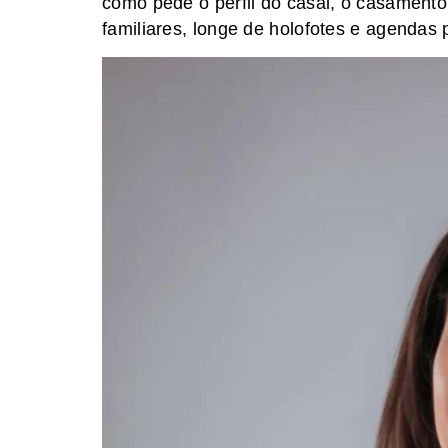
como pede o perfil do casal, o casamento
familiares, longe de holofotes e agendas 