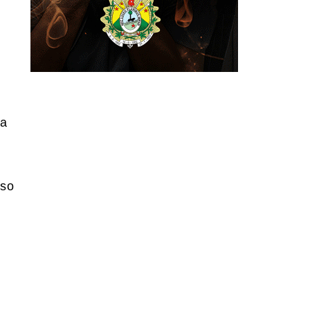
da
o
uso