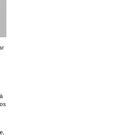
ar
 à
hos
e,