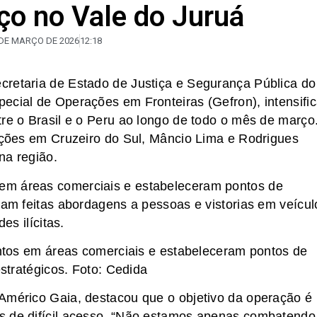
iço no Vale do Juruá
 DE MARÇO DE 2026
12:18
cretaria de Estado de Justiça e Segurança Pública do
ecial de Operações em Fronteiras (Gefron), intensifi
tre o Brasil e o Peru ao longo de todo o mês de março
 ações em Cruzeiro do Sul, Mâncio Lima e Rodrigues
na região.
em áreas comerciais e estabeleceram pontos de
ram feitas abordagens a pessoas e vistorias em veícul
es ilícitas.
tos em áreas comerciais e estabeleceram pontos de
stratégicos. Foto: Cedida
 Américo Gaia, destacou que o objetivo da operação é
s de difícil acesso. “Não estamos apenas combatendo