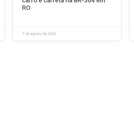
carro e carreta na BR-364 em
RO
7 de agosto de 2026