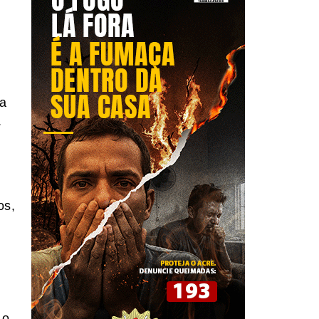
ca
.
os,
 o