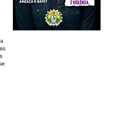
ia
mas
is
 se