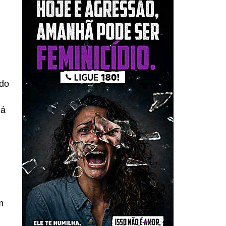
ndo
tá
m