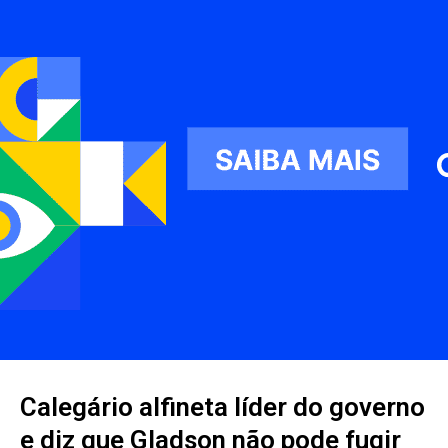
Calegário alfineta líder do governo
e diz que Gladson não pode fugir