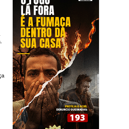
a
.
ça