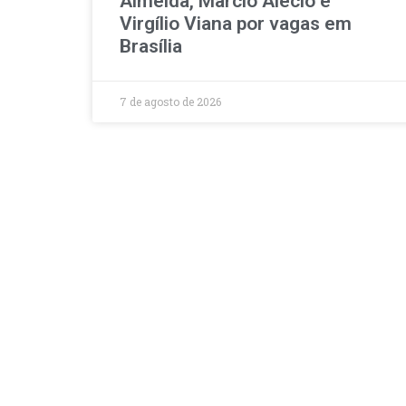
Almeida, Marcio Alécio e
Virgílio Viana por vagas em
Brasília
7 de agosto de 2026