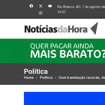
Rio Branco, AC, 7 de agosto d
16:07
Política
Home
/
Política
/
Com tramitação recorde, d