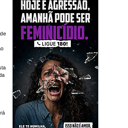
rde
ão
sta
da
rá