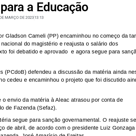
 para a Educação
 DE MARÇO DE 2023
13:13
or Gladson Cameli (PP) encaminhou no começo da ta
 nacional do magistério e reajusta o salário dos
to foi debatido e aprovado e agora segue para sanç
s (PCdoB) defendeu a discussão da matéria ainda ne
rno cedeu e encaminhou o projeto que foi discutido ain
e o envio da matéria à Aleac atrasou por conta de
do de Fazenda (Sefaz).
éria segue para sanção governamental. O reajuste se
o de abril, de acordo com o presidente Luiz Gonzaga
azenda, José Amarísio de Freitas.