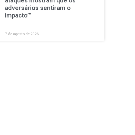
ataques mostram que os
adversários sentiram o
impacto’”
7 de agosto de 2026