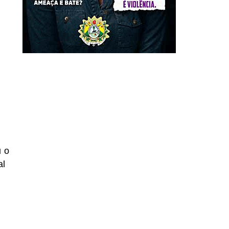
u o
al