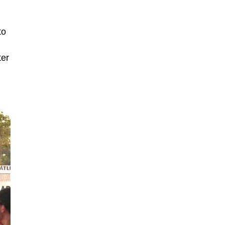
to
ter