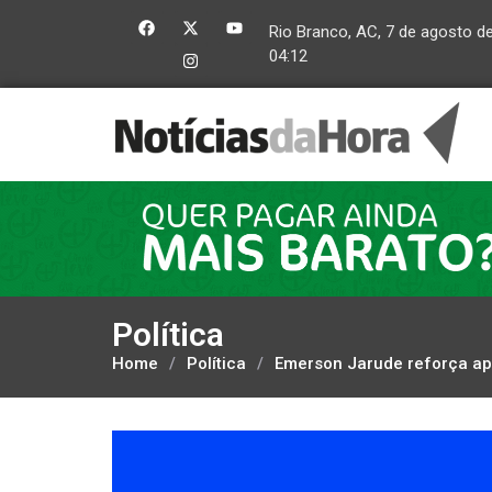
Rio Branco, AC, 7 de agosto d
04:12
Política
Home
/
Política
/
Emerson Jarude reforça apo