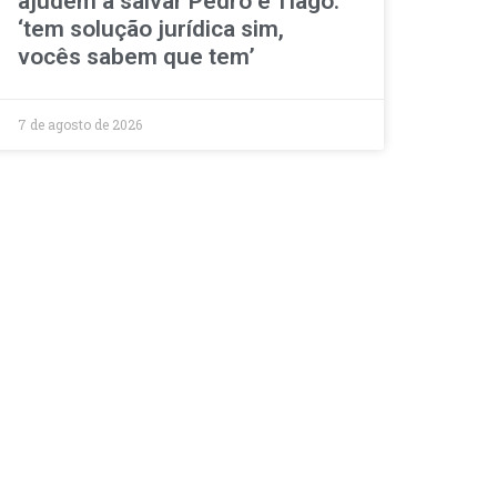
ajudem a salvar Pedro e Tiago:
‘tem solução jurídica sim,
vocês sabem que tem’
7 de agosto de 2026