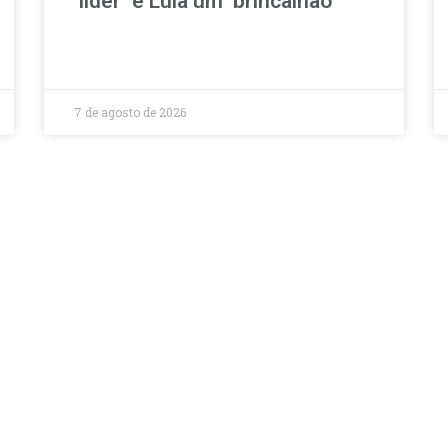
‘líder’ e Lula um ‘brincalhão’
7 de agosto de 2026