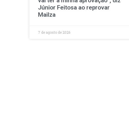
vai ter a minha aprovação”, diz
Júnior Feitosa ao reprovar
Mailza
7 de agosto de 2026