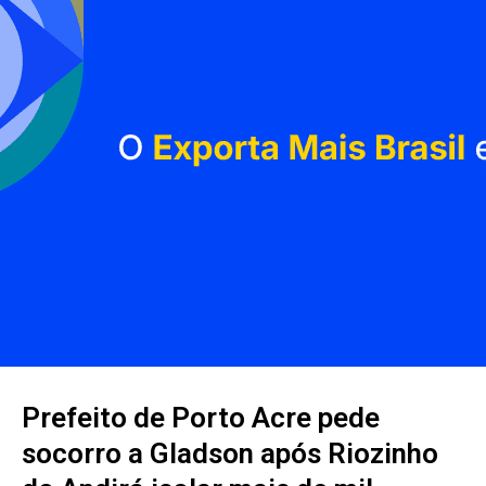
Prefeito de Porto Acre pede
socorro a Gladson após Riozinho