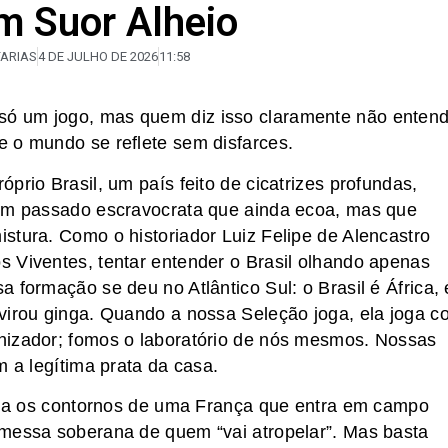
om Suor Alheio
ARIAS
4 DE JULHO DE 2026
11:58
ó um jogo, mas quem diz isso claramente não enten
 o mundo se reflete sem disfarces.
prio Brasil, um país feito de cicatrizes profundas,
 um passado escravocrata que ainda ecoa, mas que
stura. Como o historiador Luiz Felipe de Alencastro
 Viventes, tentar entender o Brasil olhando apenas
 formação se deu no Atlântico Sul: o Brasil é África, 
virou ginga. Quando a nossa Seleção joga, ela joga c
nizador; fomos o laboratório de nós mesmos. Nossas
m a legítima prata da casa.
ganha os contornos de uma França que entra em campo
omessa soberana de quem “vai atropelar”. Mas basta