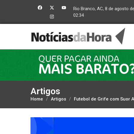
Rio Branco, AC, 8 de agosto d
02:34
Artigos
Home
/
Artigos
/
Futebol de Grife com Suor A