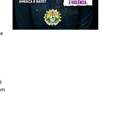
de
é
om