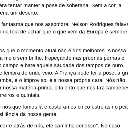
ara tentar manter a pose de soberana. Sem a cor, a
seria um deserto.
z o fantasma que nos assombra. Nelson Rodrigues falav
mania feia de achar que o que vem da Europa é sempre
mos que o momento atual não é dos melhores. A nossa
da meio sem brilho, tropeçando nas próprias pernas e
 o campo e bate aquela saudade dos tempos de ouro.
 lembra de onde veio. A França pode ter a pose, a gri
samba, é o improviso, é a nossa própria cara. Nós não
r nossa matéria-prima; o talento que nos faz campeõe
eiros e quintais.
 nós que fomos lá e costuramos cinco estrelas no pei
iliência da nossa gente.
 corre atrás de nós, ele caminha conosco”. No caso