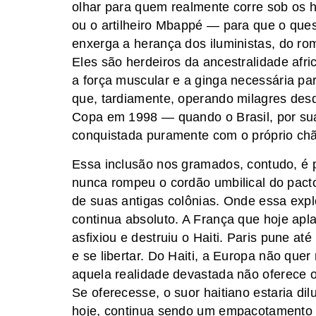
olhar para quem realmente corre sob os
ou o artilheiro Mbappé — para que o que
enxerga a herança dos iluministas, do ro
Eles são herdeiros da ancestralidade afri
a força muscular e a ginga necessária p
que, tardiamente, operando milagres des
Copa em 1998 — quando o Brasil, por sua v
conquistada puramente com o próprio ch
​Essa inclusão nos gramados, contudo, é 
nunca rompeu o cordão umbilical do pacto 
de suas antigas colônias. Onde essa expl
continua absoluto. A França que hoje ap
asfixiou e destruiu o Haiti. Paris pune a
e se libertar. Do Haiti, a Europa não qu
aquela realidade devastada não oferece 
Se oferecesse, o suor haitiano estaria 
hoje, continua sendo um empacotamento co