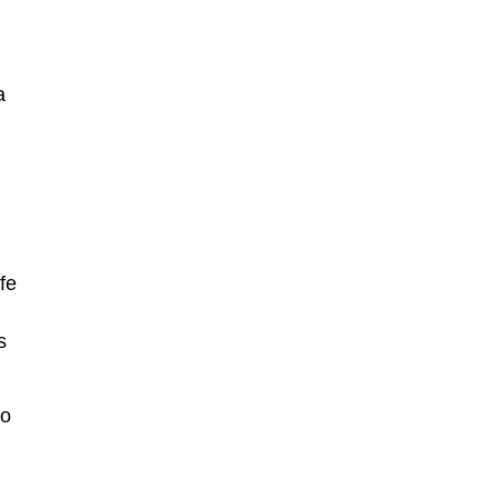
a
fe
s
to