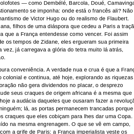
 holofotes — como Dembélé, Barcola, Doué, Camaving
stionamento se imponha: onde está o francês ali? Não
mantismo de Victor Hugo ou do realismo de Flaubert.
cana, filhos de uma diáspora que cedeu a Paris a traçã
ara que a França entendesse como vencer. Foi assim
de os tempos de Zidane, eles ergueram sua primeira
ez, já carregava a glória do tetra muito lá atrás,
ão.
pura conveniência. A verdade nua e crua é que a Fran
colonial e continua, até hoje, explorando as riquezas
oração não gera dividendos no placar, o desprezo
laude seus craques de origem africana é a mesma que
té hoje a audácia daqueles que ousaram fazer a revoluç
er ninguém; lá, as portas permanecem trancadas porque
os craques que eles cobiçam para lhes dar uma Copa.
diluído na mesma engrenagem. O que se vê em campo,
m a grife de Paris: a França imperialista veste os