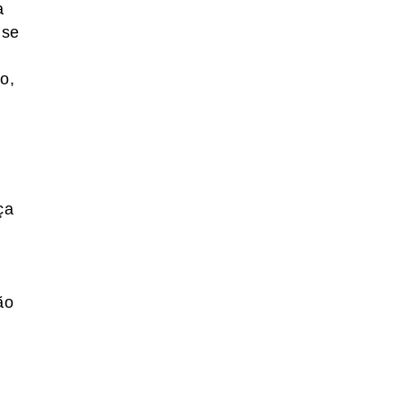
a
 se
o,
ça
ão