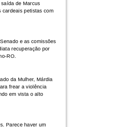
a saída de Marcus
s cardeais petistas com
o Senado e as comissões
diata recuperação por
lho-RO.
tado da Mulher, Márdia
a frear a violência
ndo em vista o alto
es. Parece haver um