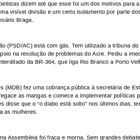
petistas dizem até que esse foi um dos motivos para 
ma visível divisão e um certo isolamento por parte do
esário Braga.
ão (PSD/AC) está com gás. Tem utilizado a tribuna d
apoio na resolução de problemas do Acre. Pediu a ime
interditado da BR-364, que liga Rio Branco a Porto Ve
s (MDB) fez uma cobrança pública à secretária de Es
egace as mangas e comece a implementar políticas par
s disse que o “o diabo está solto” nos últimos dias, te
ra as mulheres.
 na Assembleia foi fraca e morna. Sem grandes debat