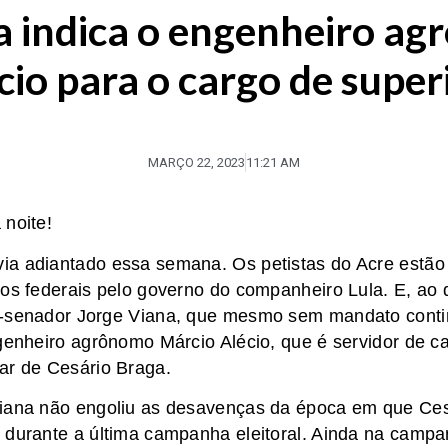
a indica o engenheiro a
cio para o cargo de supe
MARÇO 22, 2023
11:21 AM
 noite!
ia adiantado essa semana. Os petistas do Acre estão
gos federais pelo governo do companheiro Lula. E, ao
x-senador Jorge Viana, que mesmo sem mandato conti
genheiro agrônomo Márcio Alécio, que é servidor de ca
gar de Cesário Braga.
Viana não engoliu as desavenças da época em que Ces
 durante a última campanha eleitoral. Ainda na camp