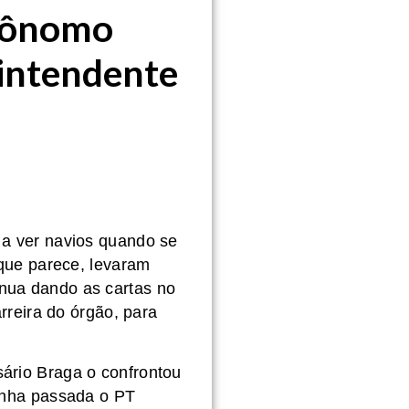
grônomo
rintendente
 a ver navios quando se
 que parece, levaram
nua dando as cartas no
rreira do órgão, para
ário Braga o confrontou
anha passada o PT